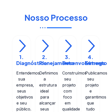
Nosso Processo
1.
2.
3.
4.
Diagnóstico
Planejamento
Desenvolvimento
Entrega
Entendemos
Definimos
Construímos
Publicamos
sua
a
seu
seu
empresa,
estrutura
projeto
projeto
seus
ideal
com
e
objetivos
para
foco
garantimos
e seu
alcançar
em
que
público.
seus
qualidade
tudo