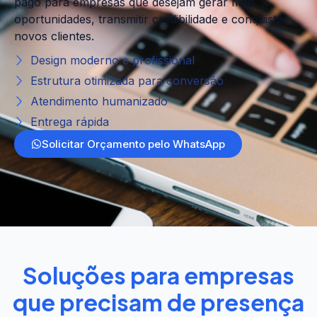
pago para empresas que desejam gerar mais
oportunidades, transmitir credibilidade e conquistar
novos clientes.
Design moderno e profissional
Estrutura otimizada para conversão
Atendimento humanizado
Entrega rápida
Solicitar Orçamento pelo WhatsApp
Soluções para empresas
que precisam de presença