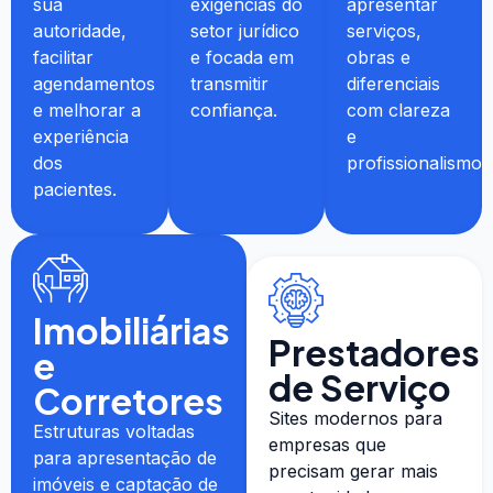
sua
exigências do
apresentar
autoridade,
setor jurídico
serviços,
facilitar
e focada em
obras e
agendamentos
transmitir
diferenciais
e melhorar a
confiança.
com clareza
experiência
e
dos
profissionalismo.
pacientes.
Imobiliárias
Prestadores
e
de Serviço
Corretores
Sites modernos para
Estruturas voltadas
empresas que
para apresentação de
precisam gerar mais
imóveis e captação de