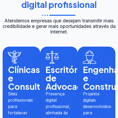
digital profissional
Atendemos empresas que desejam transmitir mais
credibilidade e gerar mais oportunidades através da
internet.
Clínicas
Escritórios
Engenha
e
de
e
Consultórios
Advocacia
Constru
Sites
Presença
Projetos
profissionais
digital
digitais
para
profissional,
desenvolvidos
fortalecer
alinhada às
para